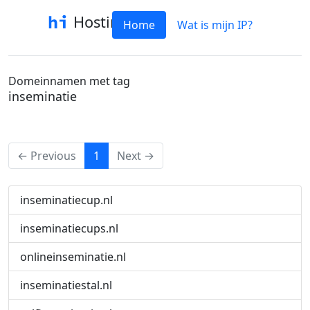
Hostinfo
Home
Wat is mijn IP?
Domeinnamen met tag
inseminatie
(current)
← Previous
1
Next →
inseminatiecup.nl
inseminatiecups.nl
onlineinseminatie.nl
inseminatiestal.nl