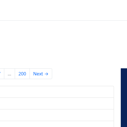
7
…
200
Next →