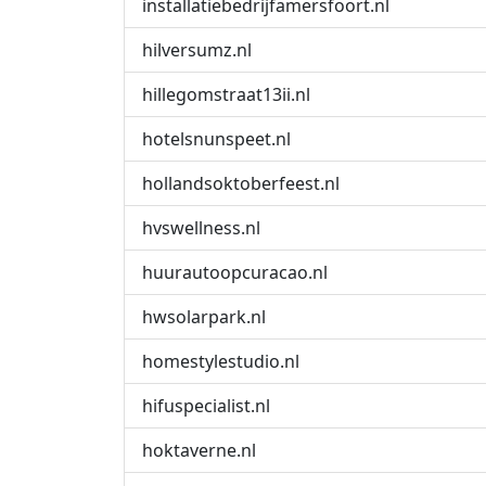
installatiebedrijfamersfoort‎.nl
hilversumz.nl
hillegomstraat13ii.nl
hotelsnunspeet.nl
hollandsoktoberfeest.nl
hvswellness.nl
huurautoopcuracao.nl
hwsolarpark.nl
homestylestudio.nl
hifuspecialist.nl
hoktaverne.nl