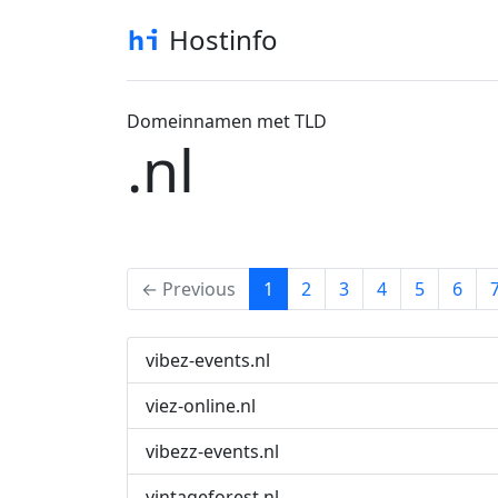
Hostinfo
Domeinnamen met TLD
.nl
(current)
← Previous
1
2
3
4
5
6
vibez-events.nl
viez-online.nl
vibezz-events.nl
vintageforest.nl