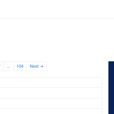
7
…
104
Next →