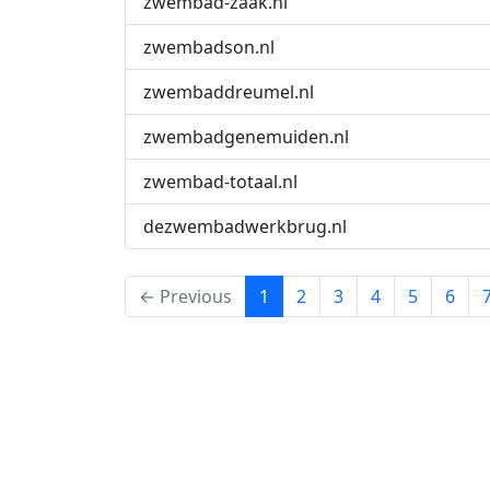
zwembad-zaak.nl
zwembadson.nl
zwembaddreumel.nl
zwembadgenemuiden.nl
zwembad-totaal.nl
dezwembadwerkbrug.nl
(current)
← Previous
1
2
3
4
5
6