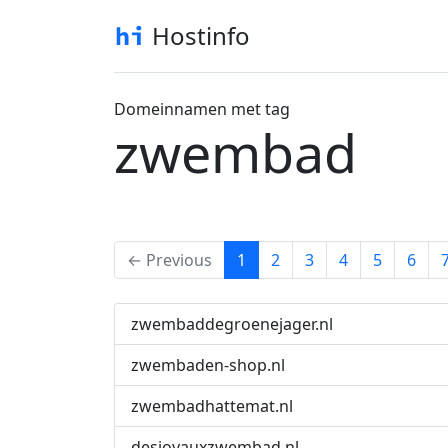
Hostinfo
Domeinnamen met tag
zwembad
(current)
← Previous
1
2
3
4
5
6
zwembaddegroenejager.nl
zwembaden-shop.nl
zwembadhattemat.nl
desjoyauxzwembad.nl