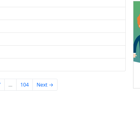
7
…
104
Next →