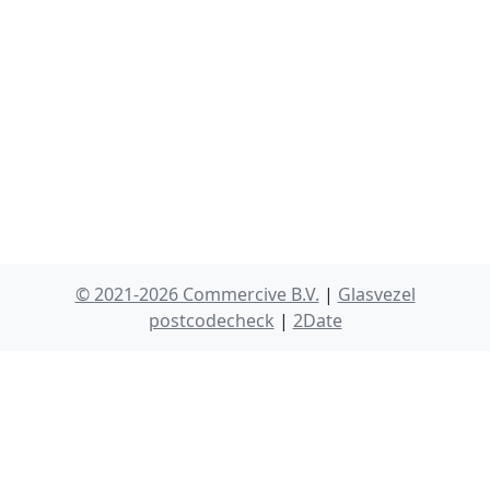
© 2021-2026 Commercive B.V.
|
Glasvezel
postcodecheck
|
2Date