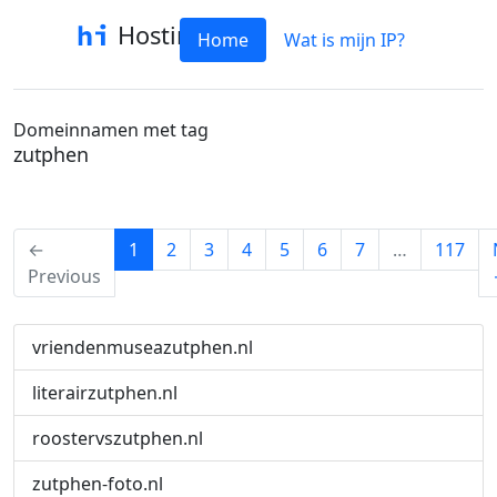
Hostinfo
Home
Wat is mijn IP?
Domeinnamen met tag
zutphen
(current)
←
1
2
3
4
5
6
7
…
117
Previous
vriendenmuseazutphen.nl
literairzutphen.nl
roostervszutphen.nl
zutphen-foto.nl