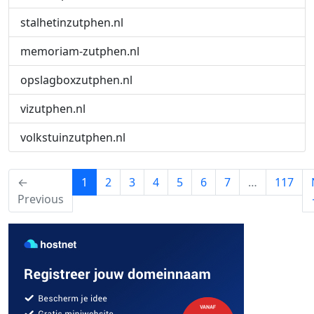
stalhetinzutphen.nl
memoriam-zutphen.nl
opslagboxzutphen.nl
vizutphen.nl
volkstuinzutphen.nl
(current)
←
1
2
3
4
5
6
7
…
117
Previous