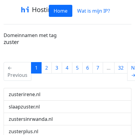
Hostinfo
Home
Wat is mijn IP?
Domeinnamen met tag
zuster
(current)
←
1
2
3
4
5
6
7
…
32
N
Previous
zusterirene.nl
slaapzuster.nl
zustersinrwanda.nl
zusterplus.nl