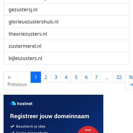
gezustersj.nl
glorieuxzustershuis.nl
theoriezusters.nl
zustermerel.nl
bijleszusters.nl
(current)
←
1
2
3
4
5
6
7
…
32
N
Previous