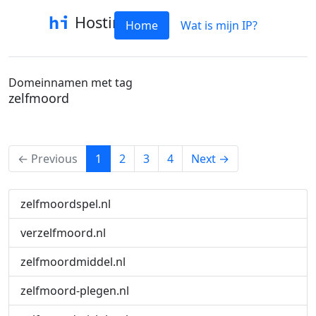
Hostinfo
Home
Wat is mijn IP?
Domeinnamen met tag
zelfmoord
(current)
← Previous
1
2
3
4
Next →
zelfmoordspel.nl
verzelfmoord.nl
zelfmoordmiddel.nl
zelfmoord-plegen.nl