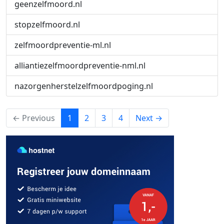
geenzelfmoord.nl
stopzelfmoord.nl
zelfmoordpreventie-ml.nl
alliantiezelfmoordpreventie-nml.nl
nazorgenherstelzelfmoordpoging.nl
(current)
← Previous
1
2
3
4
Next →