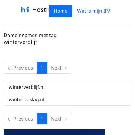
Hostinfo
Home
Wat is mijn IP?
Domeinnamen met tag
winterverblijf
(current)
← Previous
1
Next →
winterverblijf.nl
winteropslag.nl
(current)
← Previous
1
Next →