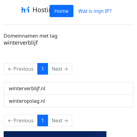
Hostinfo
Home
Wat is mijn IP?
Domeinnamen met tag
winterverblijf
(current)
← Previous
1
Next →
winterverblijf.nl
winteropslag.nl
(current)
← Previous
1
Next →