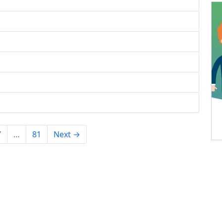
7
…
81
Next →