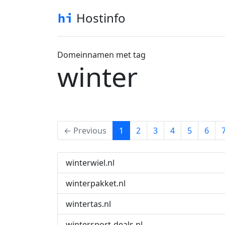
Hostinfo
Domeinnamen met tag
winter
(current)
← Previous
1
2
3
4
5
6
winterwiel.nl
winterpakket.nl
wintertas.nl
wintersport-deals.nl