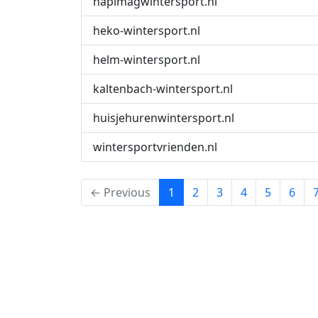
hapimagwintersport.nl
heko-wintersport.nl
helm-wintersport.nl
kaltenbach-wintersport.nl
huisjehurenwintersport.nl
wintersportvrienden.nl
(current)
← Previous
1
2
3
4
5
6