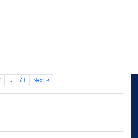
7
…
81
Next →