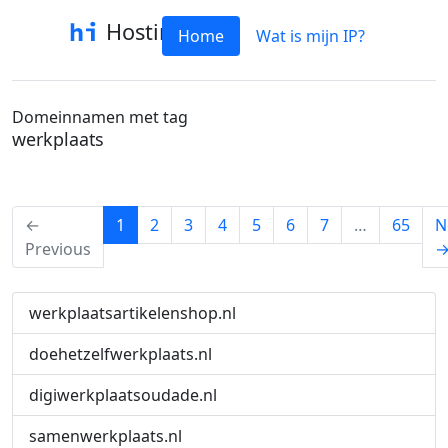
Hostinfo
Home
Wat is mijn IP?
Domeinnamen met tag
werkplaats
(current)
←
1
2
3
4
5
6
7
…
65
N
Previous
werkplaatsartikelenshop.nl
doehetzelfwerkplaats.nl
digiwerkplaatsoudade.nl
samenwerkplaats.nl