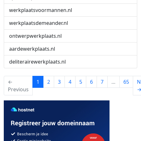
werkplaatsvoormannen.nl
werkplaatsdemeander.nl
ontwerpwerkplaats.nl
aardewerkplaats.nl
deliterairewerkplaats.nl
(current)
←
1
2
3
4
5
6
7
…
65
N
Previous