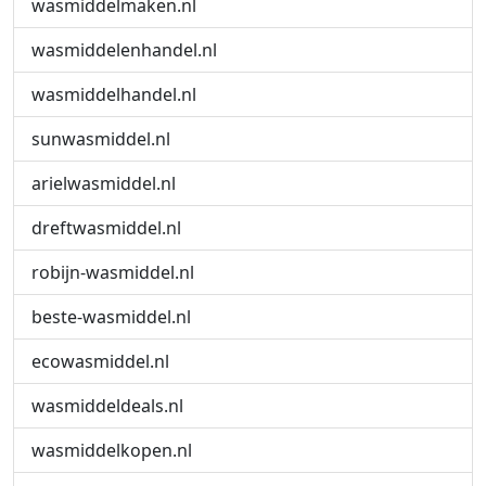
wasmiddelmaken.nl
wasmiddelenhandel.nl
wasmiddelhandel.nl
sunwasmiddel.nl
arielwasmiddel.nl
dreftwasmiddel.nl
robijn-wasmiddel.nl
beste-wasmiddel.nl
ecowasmiddel.nl
wasmiddeldeals.nl
wasmiddelkopen.nl