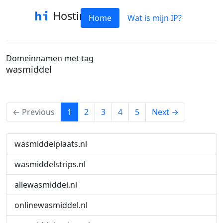
Hostinfo
Home
Wat is mijn IP?
Domeinnamen met tag
wasmiddel
(current)
← Previous
1
2
3
4
5
Next →
wasmiddelplaats.nl
wasmiddelstrips.nl
allewasmiddel.nl
onlinewasmiddel.nl