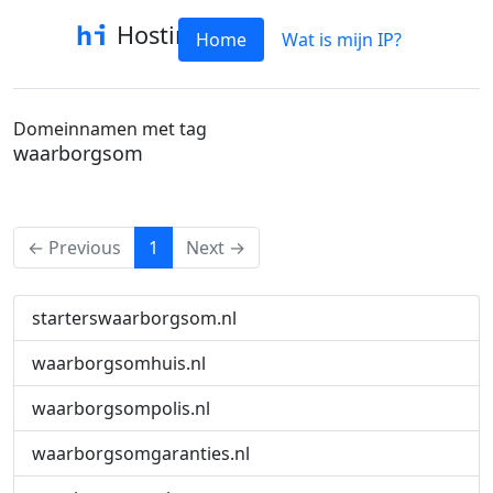
Hostinfo
Home
Wat is mijn IP?
Domeinnamen met tag
waarborgsom
(current)
← Previous
1
Next →
starterswaarborgsom.nl
waarborgsomhuis.nl
waarborgsompolis.nl
waarborgsomgaranties.nl