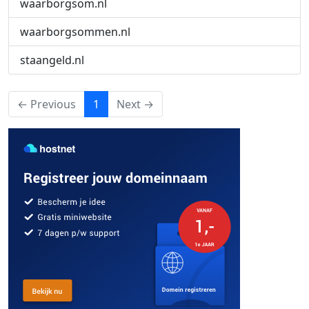
waarborgsom.nl
waarborgsommen.nl
staangeld.nl
(current)
← Previous
1
Next →