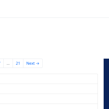
7
…
21
Next →