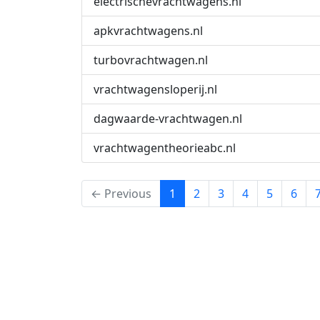
electrischevrachtwagens.nl
apkvrachtwagens.nl
turbovrachtwagen.nl
vrachtwagensloperij.nl
dagwaarde-vrachtwagen.nl
vrachtwagentheorieabc.nl
(current)
← Previous
1
2
3
4
5
6