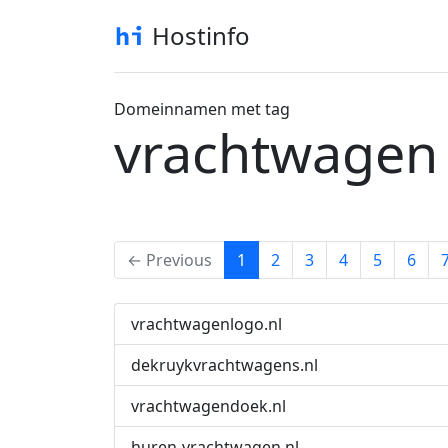
Hostinfo
Domeinnamen met tag
vrachtwagen
(current)
← Previous
1
2
3
4
5
6
vrachtwagenlogo.nl
dekruykvrachtwagens.nl
vrachtwagendoek.nl
huren-vrachtwagen.nl