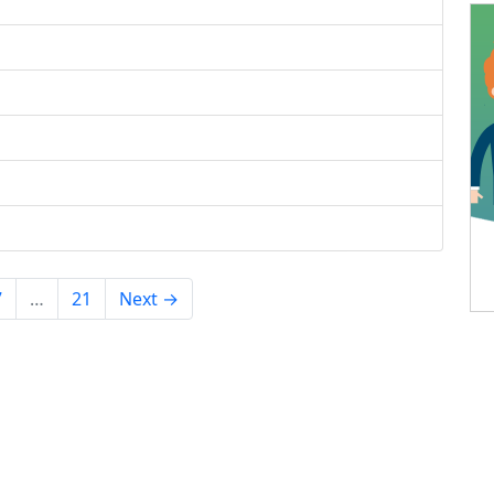
7
…
21
Next →