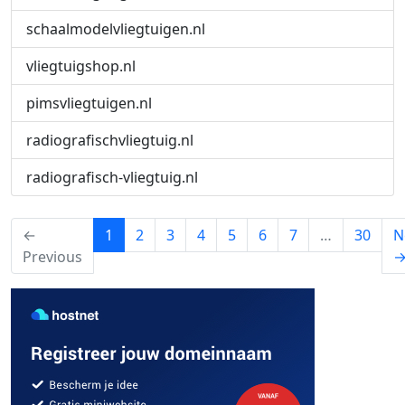
schaalmodelvliegtuigen.nl
vliegtuigshop.nl
pimsvliegtuigen.nl
radiografischvliegtuig.nl
radiografisch-vliegtuig.nl
(current)
←
1
2
3
4
5
6
7
…
30
N
Previous