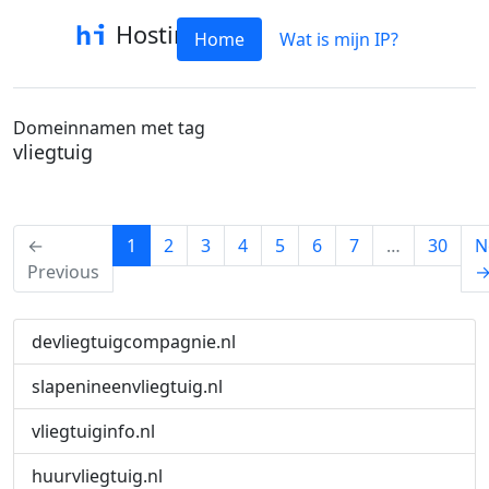
Hostinfo
Home
Wat is mijn IP?
Domeinnamen met tag
vliegtuig
(current)
←
1
2
3
4
5
6
7
…
30
N
Previous
devliegtuigcompagnie.nl
slapenineenvliegtuig.nl
vliegtuiginfo.nl
huurvliegtuig.nl