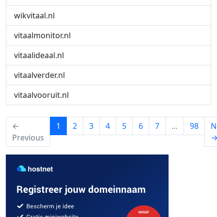
wikvitaal.nl
vitaalmonitor.nl
vitaalideaal.nl
vitaalverder.nl
vitaalvooruit.nl
(current)
←
1
2
3
4
5
6
7
…
98
N
Previous