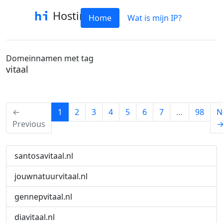
Hostinfo
Home
Wat is mijn IP?
Domeinnamen met tag
vitaal
(current)
←
1
2
3
4
5
6
7
…
98
N
Previous
santosavitaal.nl
jouwnatuurvitaal.nl
gennepvitaal.nl
diavitaal.nl