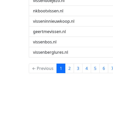
vissendoejezo.nl
nkbootvissen.nl
visseninnieuwkoop.nl
geertmevissen.nl
vissenbos.nl
vissenberglures.nl
(current)
← Previous
1
2
3
4
5
6