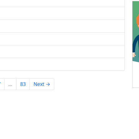
7
…
83
Next →