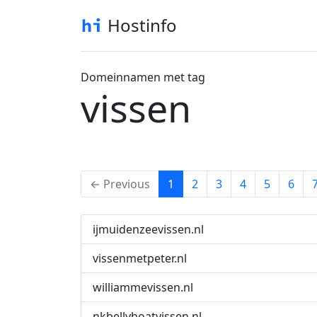
Hostinfo
Domeinnamen met tag
vissen
(current)
← Previous
1
2
3
4
5
6
ijmuidenzeevissen.nl
vissenmetpeter.nl
williammevissen.nl
nkbellyboatvissen.nl