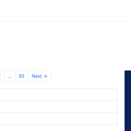
7
…
83
Next →