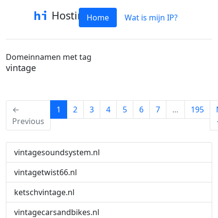
Hostinfo
Home
Wat is mijn IP?
Domeinnamen met tag
vintage
(current)
←
1
2
3
4
5
6
7
…
195
Previous
vintagesoundsystem.nl
vintagetwist66.nl
ketschvintage.nl
vintagecarsandbikes.nl