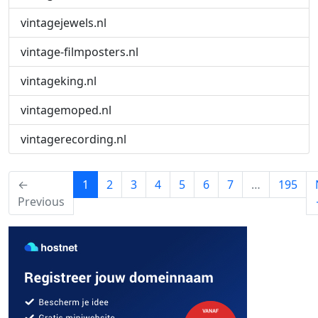
vintagejewels.nl
vintage-filmposters.nl
vintageking.nl
vintagemoped.nl
vintagerecording.nl
(current)
←
1
2
3
4
5
6
7
…
195
Previous