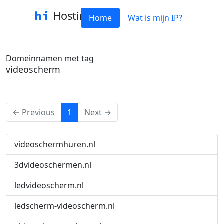
Hostinfo
Home
Wat is mijn IP?
Domeinnamen met tag
videoscherm
(current)
← Previous
1
Next →
videoschermhuren.nl
3dvideoschermen.nl
ledvideoscherm.nl
ledscherm-videoscherm.nl