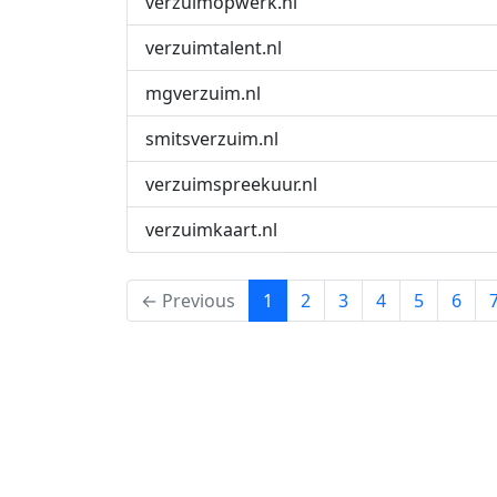
verzuimopwerk.nl
verzuimtalent.nl
mgverzuim.nl
smitsverzuim.nl
verzuimspreekuur.nl
verzuimkaart.nl
(current)
← Previous
1
2
3
4
5
6