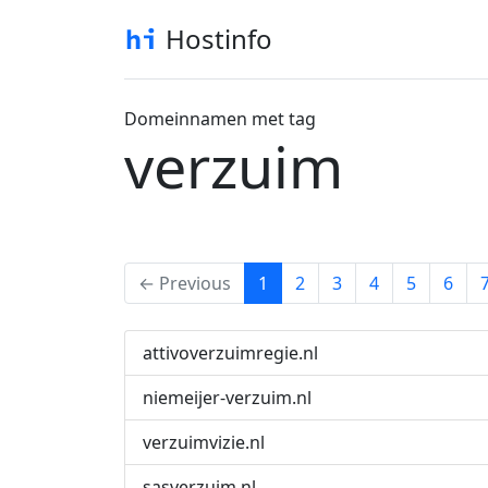
Hostinfo
Domeinnamen met tag
verzuim
(current)
← Previous
1
2
3
4
5
6
attivoverzuimregie.nl
niemeijer-verzuim.nl
verzuimvizie.nl
sasverzuim.nl