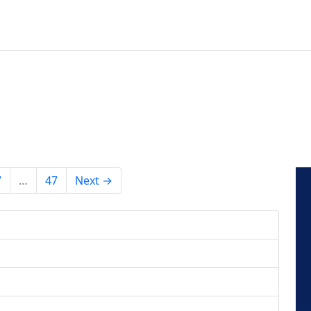
7
…
47
Next →