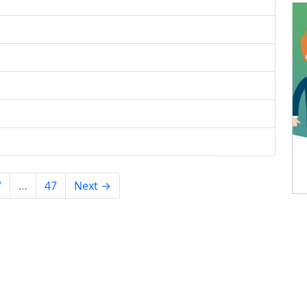
7
…
47
Next →