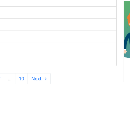
7
…
10
Next →