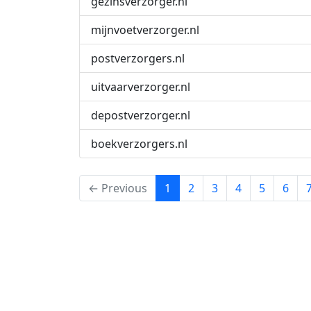
gezinsverzorger.nl
mijnvoetverzorger.nl
postverzorgers.nl
uitvaarverzorger.nl
depostverzorger.nl
boekverzorgers.nl
(current)
← Previous
1
2
3
4
5
6