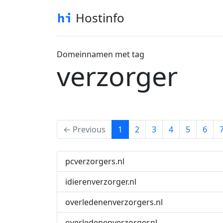
Hostinfo
Domeinnamen met tag
verzorger
(current)
← Previous
1
2
3
4
5
6
pcverzorgers.nl
idierenverzorger.nl
overledenenverzorgers.nl
overledenenverzorger.nl