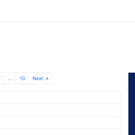
7
…
10
Next →