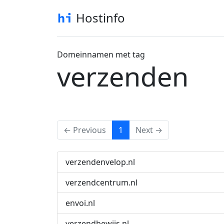
Hostinfo
Domeinnamen met tag
verzenden
(current)
← Previous
1
Next →
verzendenvelop.nl
verzendcentrum.nl
envoi.nl
verzendbewijs.nl