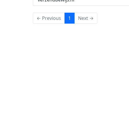
(current)
← Previous
1
Next →