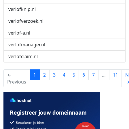
verlofknip.nl
verlofverzoek.nl
verlof-a.nl
verlofmanager.nl
verlofclaim.nl
(current)
←
1
2
3
4
5
6
7
…
11
N
Previous