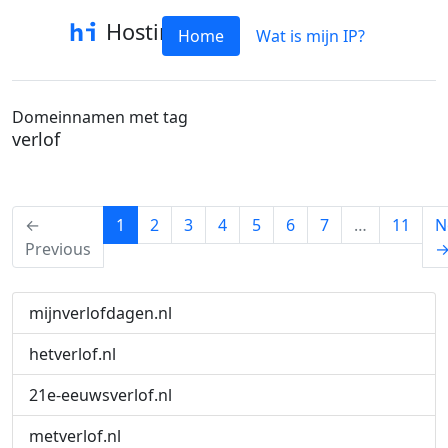
Hostinfo
Home
Wat is mijn IP?
Domeinnamen met tag
verlof
(current)
←
1
2
3
4
5
6
7
…
11
N
Previous
mijnverlofdagen.nl
hetverlof.nl
21e-eeuwsverlof.nl
metverlof.nl