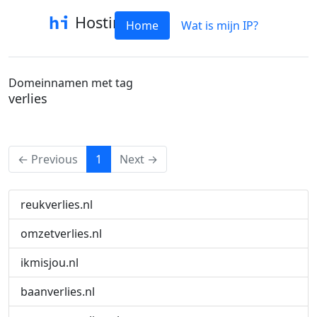
Hostinfo
Home
Wat is mijn IP?
Domeinnamen met tag
verlies
(current)
← Previous
1
Next →
reukverlies.nl
omzetverlies.nl
ikmisjou.nl
baanverlies.nl