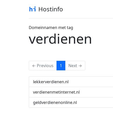
Hostinfo
Domeinnamen met tag
verdienen
(current)
← Previous
1
Next →
lekkerverdienen.nl
verdienenmetinternet.nl
geldverdienenonline.nl