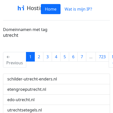
Hostinfo
Home
Wat is mijn IP?
Domeinnamen met tag
utrecht
(current)
←
1
2
3
4
5
6
7
…
723
Previous
schilder-utrecht-enders.nl
etengroeputrecht.nl
edo-utrecht.nl
utrechtsetegels.nl