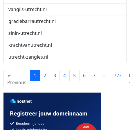
vangils-utrecht.nl
graciebarrautrecht.nl
zinin-utrecht.nl
krachtvanutrecht.nl
utrecht-zangles.nl
(current)
←
1
2
3
4
5
6
7
…
723
Previous