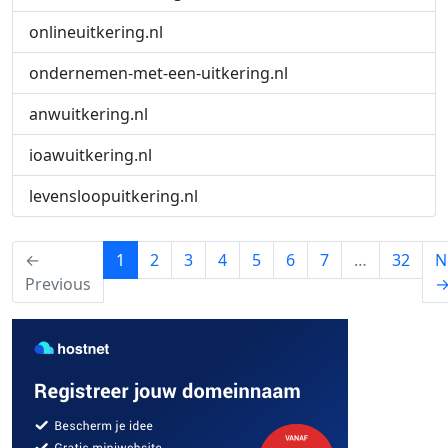
onlineuitkering.nl
ondernemen-met-een-uitkering.nl
anwuitkering.nl
ioawuitkering.nl
levensloopuitkering.nl
(current)
←
1
2
3
4
5
6
7
…
32
N
Previous