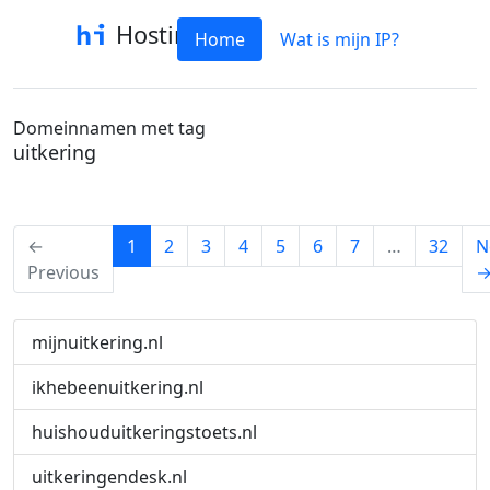
Hostinfo
Home
Wat is mijn IP?
Domeinnamen met tag
uitkering
(current)
←
1
2
3
4
5
6
7
…
32
N
Previous
mijnuitkering.nl
ikhebeenuitkering.nl
huishouduitkeringstoets.nl
uitkeringendesk.nl