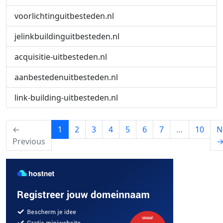
voorlichtinguitbesteden.nl
jelinkbuildinguitbesteden.nl
acquisitie-uitbesteden.nl
aanbestedenuitbesteden.nl
link-building-uitbesteden.nl
(current)
←
1
2
3
4
5
6
7
…
10
N
Previous