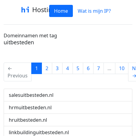
Hostinfo
Home
Wat is mijn IP?
Domeinnamen met tag
uitbesteden
(current)
←
1
2
3
4
5
6
7
…
10
N
Previous
salesuitbesteden.nl
hrmuitbesteden.nl
hruitbesteden.nl
linkbuildinguitbesteden.nl