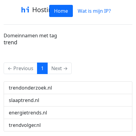
Hostinfo
Home
Wat is mijn IP?
Domeinnamen met tag
trend
(current)
← Previous
1
Next →
trendonderzoek.nl
slaaptrend.nl
energietrends.nl
trendvolger.nl