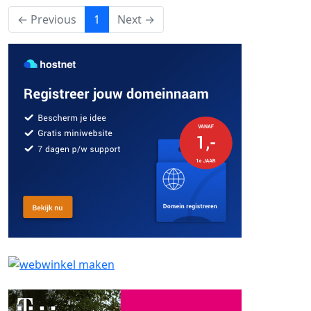
(current)
← Previous
1
Next →