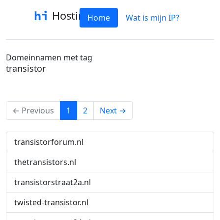
Hostinfo
Home
Wat is mijn IP?
Domeinnamen met tag
transistor
(current)
← Previous
1
2
Next →
transistorforum.nl
thetransistors.nl
transistorstraat2a.nl
twisted-transistor.nl