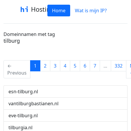
Hostinfo
Home
Wat is mijn IP?
Domeinnamen met tag
tilburg
(current)
←
1
2
3
4
5
6
7
…
332
Previous
esn-tilburg.nl
vantilburgbastianen.nl
eve-tilburg.nl
tilburgia.nl