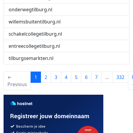
onderwegtilburg.nl
willemsbuitentilburg.nl
schakelcollegetilburg.nl
entreecollegetilburg.nl
tilburgsemarkten.nl
(current)
←
1
2
3
4
5
6
7
…
332
Previous