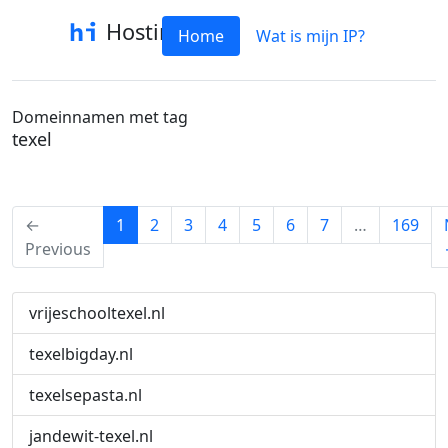
Hostinfo
Home
Wat is mijn IP?
Domeinnamen met tag
texel
(current)
←
1
2
3
4
5
6
7
…
169
Previous
vrijeschooltexel.nl
texelbigday.nl
texelsepasta.nl
jandewit-texel.nl