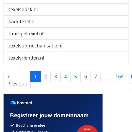
texelsbock.nl
kadotexel.nl
tourspeltexel.nl
texelsunmechanisatie.nl
texelvrienden.nl
(current)
←
1
2
3
4
5
6
7
…
169
Previous