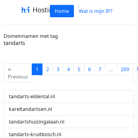
Hostinfo
Home
Wat is mijn IP?
Domeinnamen met tag
tandarts
(current)
←
1
2
3
4
5
6
7
…
269
Previous
tandarts-eldental.nl
kareltandartsen.nl
tandartshuizingalaan.nl
tandarts-kruitbosch.nl