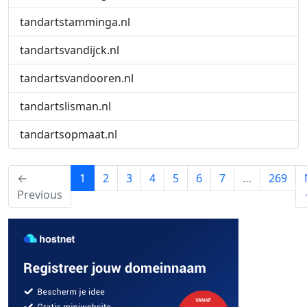
tandartstamminga.nl
tandartsvandijck.nl
tandartsvandooren.nl
tandartslisman.nl
tandartsopmaat.nl
(current)
←
1
2
3
4
5
6
7
…
269
Previous