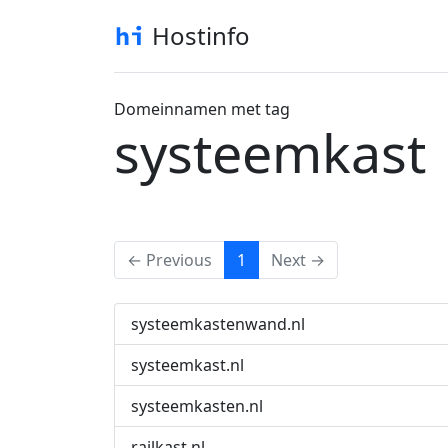
Hostinfo
Domeinnamen met tag
systeemkast
(current)
← Previous
1
Next →
systeemkastenwand.nl
systeemkast.nl
systeemkasten.nl
railkast.nl