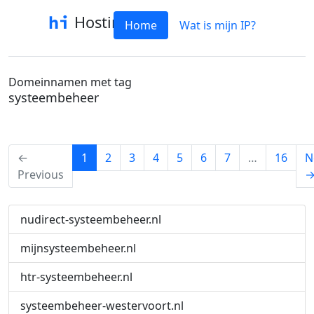
Hostinfo
Home
Wat is mijn IP?
Domeinnamen met tag
systeembeheer
(current)
←
1
2
3
4
5
6
7
…
16
N
Previous
nudirect-systeembeheer.nl
mijnsysteembeheer.nl
htr-systeembeheer.nl
systeembeheer-westervoort.nl