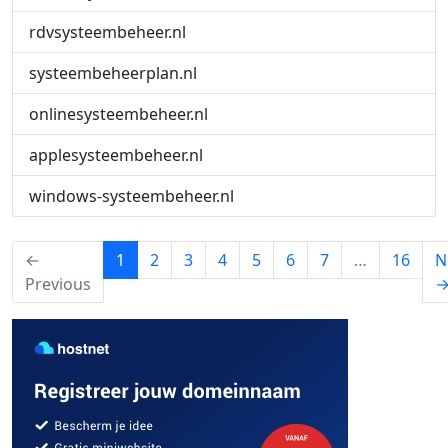
rdvsysteembeheer.nl
systeembeheerplan.nl
onlinesysteembeheer.nl
applesysteembeheer.nl
windows-systeembeheer.nl
(current)
←
1
2
3
4
5
6
7
…
16
N
Previous