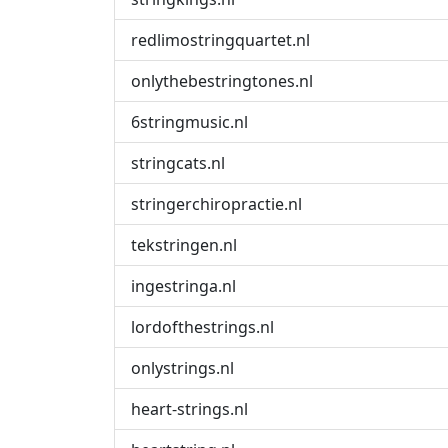
redlimostringquartet.nl
onlythebestringtones.nl
6stringmusic.nl
stringcats.nl
stringerchiropractie.nl
tekstringen.nl
ingestringa.nl
lordofthestrings.nl
onlystrings.nl
heart-strings.nl