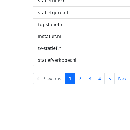
statiefboer.nl
statiefguru.nl
topstatief.nl
instatief.nl
tv-statief.nl
statiefverkoper.nl
(current)
← Previous
1
2
3
4
5
Next