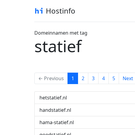
Hostinfo
Domeinnamen met tag
statief
(current)
← Previous
1
2
3
4
5
Next
hetstatief.nl
handstatief.nl
hama-statief.nl
goedstatief.nl