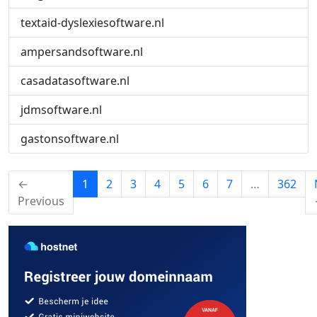
textaid-dyslexiesoftware.nl
ampersandsoftware.nl
casadatasoftware.nl
jdmsoftware.nl
gastonsoftware.nl
(current)
←
1
2
3
4
5
6
7
…
362
Previous