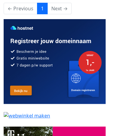
(current)
← Previous
1
Next →