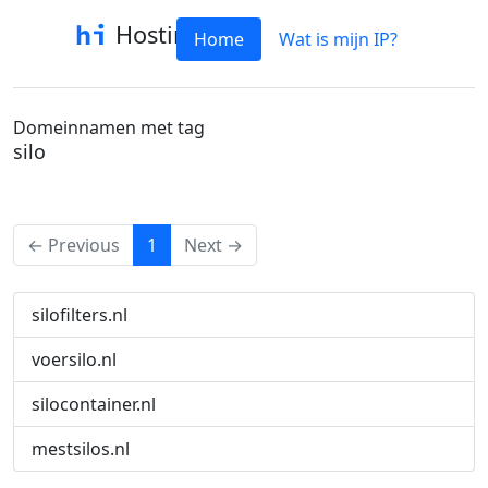
Hostinfo
Home
Wat is mijn IP?
Domeinnamen met tag
silo
(current)
← Previous
1
Next →
silofilters.nl
voersilo.nl
silocontainer.nl
mestsilos.nl