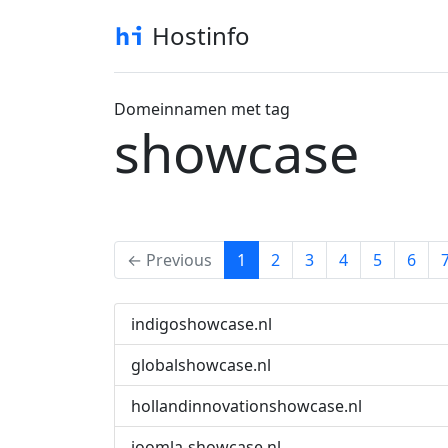
Hostinfo
Domeinnamen met tag
showcase
(current)
← Previous
1
2
3
4
5
6
indigoshowcase.nl
globalshowcase.nl
hollandinnovationshowcase.nl
joomla-showcase.nl