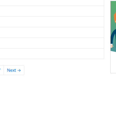
7
Next →