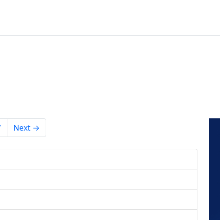
7
Next →