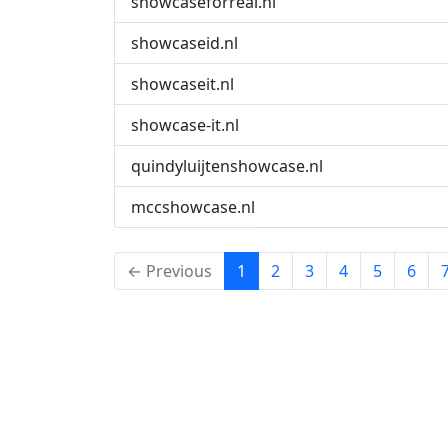
showcaseforreal.nl
showcaseid.nl
showcaseit.nl
showcase-it.nl
quindyluijtenshowcase.nl
mccshowcase.nl
(current)
← Previous
1
2
3
4
5
6