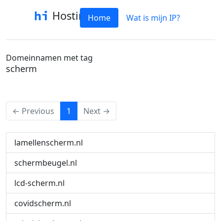
Hostinfo
Home
Wat is mijn IP?
Domeinnamen met tag
scherm
(current)
← Previous
1
Next →
lamellenscherm.nl
schermbeugel.nl
lcd-scherm.nl
covidscherm.nl