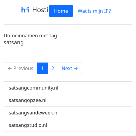
Hostinfo
Home
Wat is mijn IP?
Domeinnamen met tag
satsang
(current)
← Previous
1
2
Next →
satsangcommunity.nl
satsangopzee.nl
satsangvandeweek.nl
satsangstudio.nl