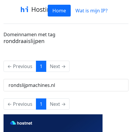
Hostinfo
Home
Wat is mijn IP?
Domeinnamen met tag
ronddraaislijpen
(current)
← Previous
1
Next →
rondslijpmachines.nl
(current)
← Previous
1
Next →