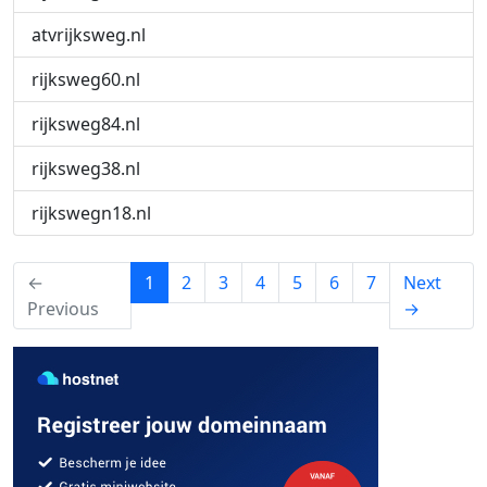
atvrijksweg.nl
rijksweg60.nl
rijksweg84.nl
rijksweg38.nl
rijkswegn18.nl
(current)
←
1
2
3
4
5
6
7
Next
Previous
→