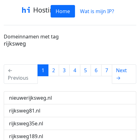
Hostinfo
Home
Wat is mijn IP?
Domeinnamen met tag
rijksweg
(current)
←
1
2
3
4
5
6
7
Next
Previous
→
nieuwerijksweg.nl
rijksweg81.nl
rijksweg35e.nl
rijksweg189.nl