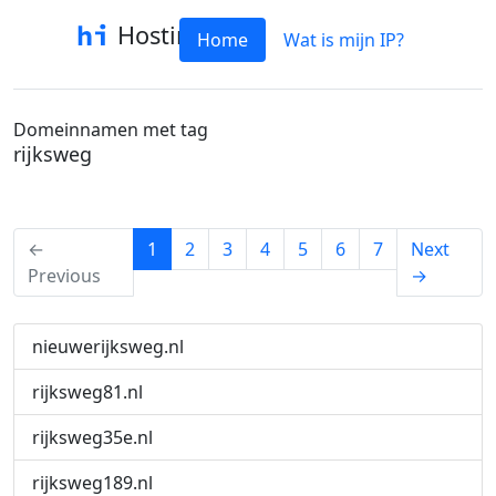
Hostinfo
Home
Wat is mijn IP?
Domeinnamen met tag
rijksweg
(current)
←
1
2
3
4
5
6
7
Next
Previous
→
nieuwerijksweg.nl
rijksweg81.nl
rijksweg35e.nl
rijksweg189.nl