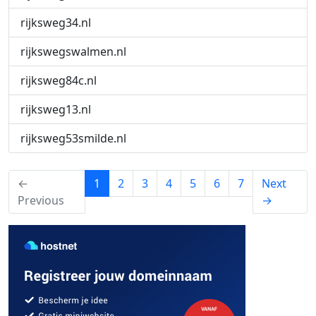
rijksweg34.nl
rijkswegswalmen.nl
rijksweg84c.nl
rijksweg13.nl
rijksweg53smilde.nl
(current)
←
1
2
3
4
5
6
7
Next
Previous
→