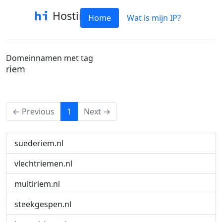
Hostinfo
Home
Wat is mijn IP?
Domeinnamen met tag
riem
(current)
← Previous
1
Next →
suederiem.nl
vlechtriemen.nl
multiriem.nl
steekgespen.nl