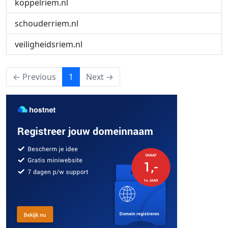
koppelriem.nl
schouderriem.nl
veiligheidsriem.nl
(current)
← Previous
1
Next →