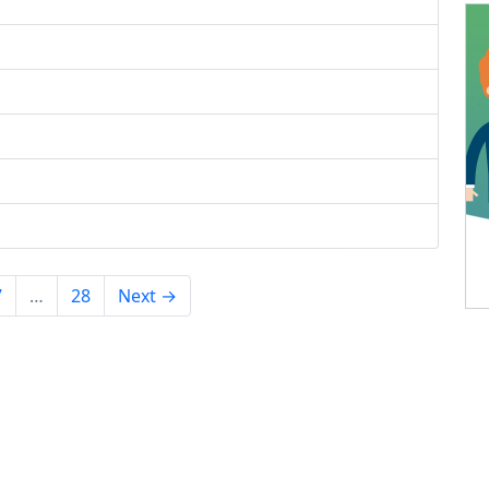
7
…
28
Next →