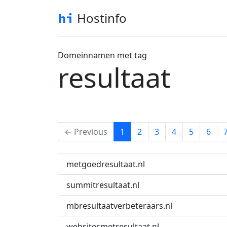
Hostinfo
Domeinnamen met tag
resultaat
(current)
← Previous
1
2
3
4
5
6
metgoedresultaat.nl
summitresultaat.nl
mbresultaatverbeteraars.nl
websitesmetresultaat.nl