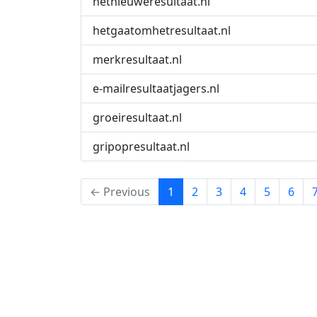
hetnieuweresultaat.nl
hetgaatomhetresultaat.nl
merkresultaat.nl
e-mailresultaatjagers.nl
groeiresultaat.nl
gripopresultaat.nl
(current)
← Previous
1
2
3
4
5
6