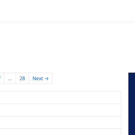
7
…
28
Next →