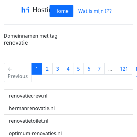
Hostinfo
Home
Wat is mijn IP?
Domeinnamen met tag
renovatie
(current)
←
1
2
3
4
5
6
7
…
121
Previous
renovatiecrew.nl
hermanrenovatie.nl
renovatietoilet.nl
optimum-renovaties.nl