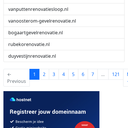
vanputtenrenovatiesloop.nl
vanoosterom-gevelrenovatie.nl
bogaartgevelrenovatie.nl
rubekorenovatie.nl
duyvestijnrenovatie.nl
(current)
←
1
2
3
4
5
6
7
…
121
Previous