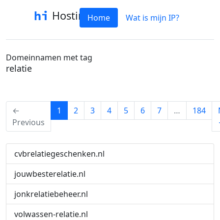
Hostinfo
Home
Wat is mijn IP?
Domeinnamen met tag
relatie
(current)
←
1
2
3
4
5
6
7
…
184
Previous
cvbrelatiegeschenken.nl
jouwbesterelatie.nl
jonkrelatiebeheer.nl
volwassen-relatie.nl