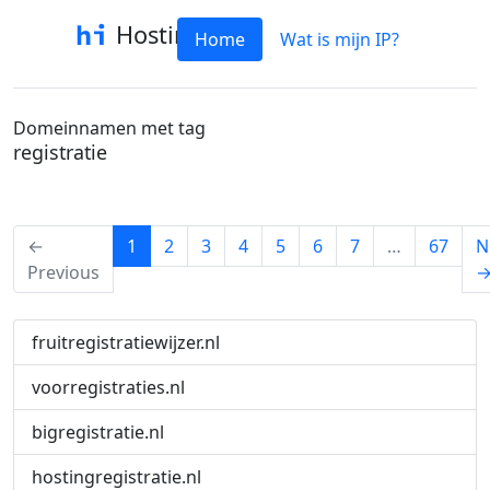
Hostinfo
Home
Wat is mijn IP?
Domeinnamen met tag
registratie
(current)
←
1
2
3
4
5
6
7
…
67
N
Previous
fruitregistratiewijzer.nl
voorregistraties.nl
bigregistratie.nl
hostingregistratie.nl