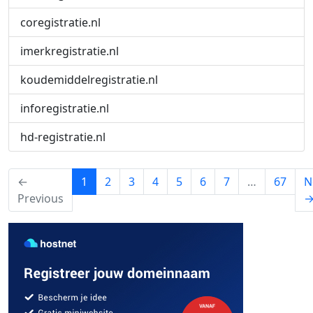
coregistratie.nl
imerkregistratie.nl
koudemiddelregistratie.nl
inforegistratie.nl
hd-registratie.nl
(current)
←
1
2
3
4
5
6
7
…
67
N
Previous